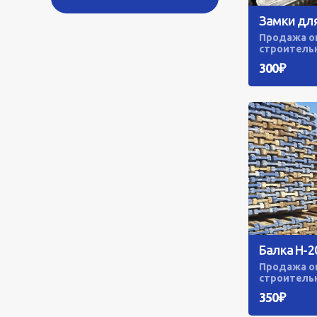
Замки дл
Продажа оп
строитель
300₽
Балка H-2
Продажа оп
строитель
350₽