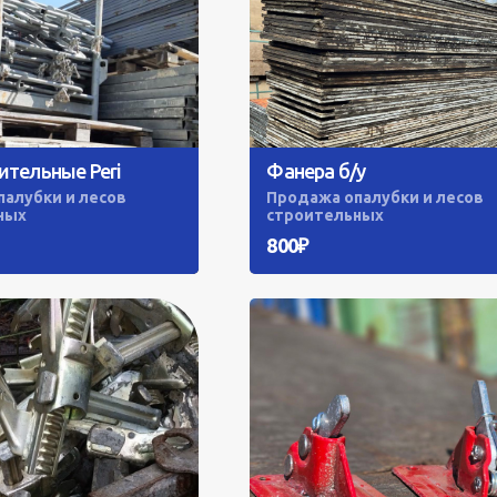
ительные Peri
Фанера б/у
алубки и лесов
Продажа опалубки и лесов
ных
строительных
800₽