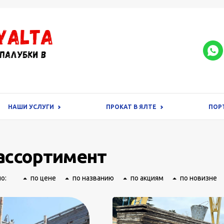
НАШИ УСЛУГИ
ПРОКАТ В ЯЛТЕ
ПОР
ассортимент
о:
по цене
по названию
по акциям
по новизне