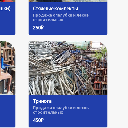
шки)
Стяжные комлекты
Продажа опалубки и лесов
строительных
250₽
Тринога
Продажа опалубки и лесов
строительных
450₽