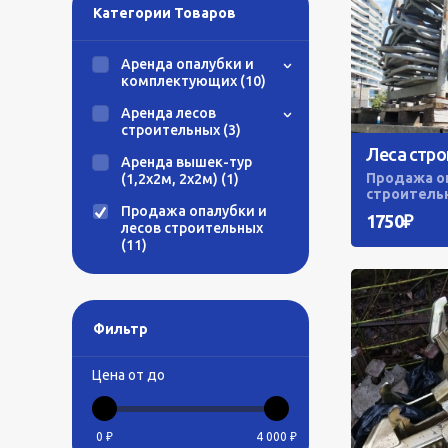
Категории Товаров
Аренда опалубки и
комплектующих (10)
Аренда лесов
строительных (3)
Леса стро
Аренда вышек-тур
Продажа оп
(1,2х2м, 2х2м) (1)
строитель
Продажа опалубки и
1750₽
лесов строительных
(11)
Фильтр
Цена от до
0 ₽
4 000 ₽