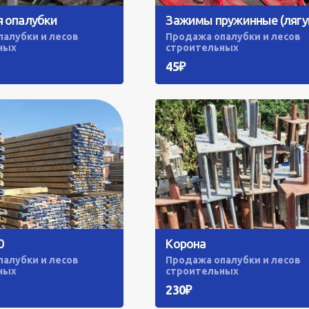
я опалубки
Зажимы пружинные (лягу
алубки и лесов
Продажа опалубки и лесов
ных
строительных
45₽
0
Корона
алубки и лесов
Продажа опалубки и лесов
ных
строительных
230₽